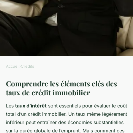
Accueil
›
Credits
CREDITS
Comprendre les éléments clés des
Comparer les taux de crédit
taux de crédit immobilier
immobilier: comment faire ?
Les
taux d’intérêt
sont essentiels pour évaluer le coût
Lucie
•
24 avril 2025
•
4 min de lecture
total d’un crédit immobilier. Un taux même légèrement
inférieur peut entraîner des économies substantielles
sur la durée globale de l’emprunt. Mais comment ces