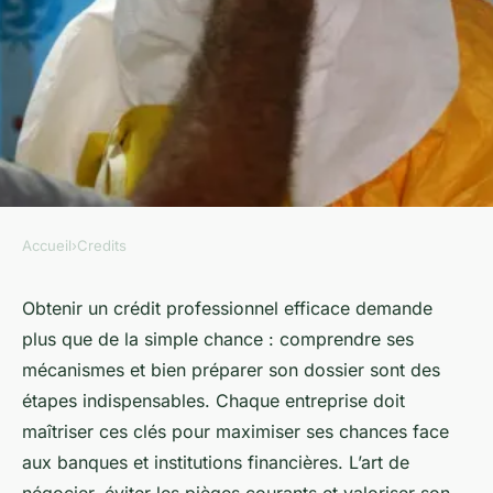
Accueil
›
Credits
CREDITS
Les clés du crédit
Obtenir un crédit professionnel efficace demande
plus que de la simple chance : comprendre ses
professionnel : astuces
mécanismes et bien préparer son dossier sont des
indispensables à connaître
étapes indispensables. Chaque entreprise doit
maîtriser ces clés pour maximiser ses chances face
Lucie
•
23 octobre 2025
•
9 min de lecture
aux banques et institutions financières. L’art de