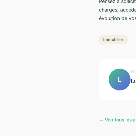
Pensez à sollic
charges, accéde
évolution de vos
Immobilier
EC
L
L
← Voir tous les a