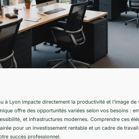
ès : choisir une
u à Lyon impacte directement la productivité et l’image de 
amique offre des opportunités variées selon vos besoins : 
on
essibilité, et infrastructures modernes. Comprendre ces élém
airée pour un investissement rentable et un cadre de travail
otre succès professionnel.