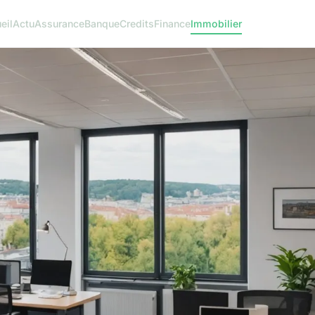
eil
Actu
Assurance
Banque
Credits
Finance
Immobilier