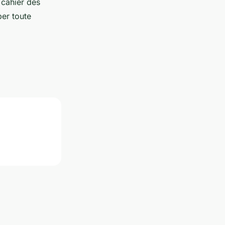
 cahier des
iper toute