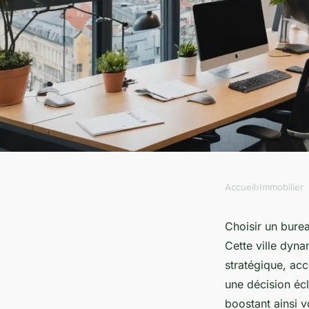
Accueil
›
Immobilier
IMMOBILIER
Maximisez votre succ
Choisir un burea
Cette ville dyn
location bureau à ly
stratégique, acc
une décision écl
boostant ainsi v