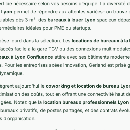
perficie nécessaire selon vos besoins d’équipe. La diversité 
u Lyon
permet de répondre aux attentes variées : on trouve
ulables dès 3 m², des
bureaux à louer Lyon
spacieux dépas
termédiaires idéales pour PME ou startups.
èse lourd dans la sélection. Les
locations de bureaux à la
l’accès facile à la gare TGV ou des connexions multimodales
reaux à Lyon Confluence
attire avec ses bâtiments moderne
s. Pour les entreprises axées innovation, Gerland est prisé 
dynamique.
tègrent aujourd’hui le
coworking et location de bureau Lyo
optimisation des coûts, tout en offrant une connectivité haut d
agées. Notez que la
location bureaux professionnels Lyon
e bureaux privatifs, de postes partagés, et des contrats évol
s d’organisation.