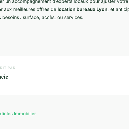
iter un accompagnement d’experts locaux pour ajuster votre
r aux meilleures offres de
location bureaux Lyon
, et antic
 besoins : surface, accès, ou services.
RIT PAR
ucie
rticles Immobilier