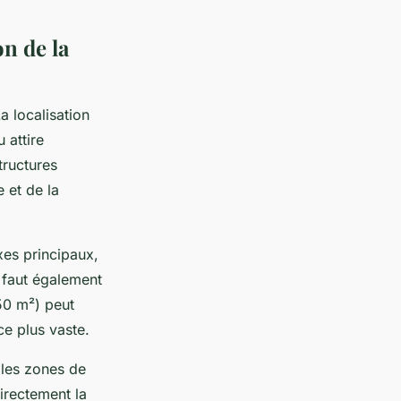
n de la
a localisation
 attire
tructures
 et de la
es principaux,
l faut également
 50 m²) peut
ce plus vaste.
, les zones de
directement la