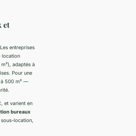
 et
 Les entreprises
 location
 m²), adaptés à
ises. Pour une
0 à 500 m² —
ité.
 et varient en
ation bureaux
 sous-location,