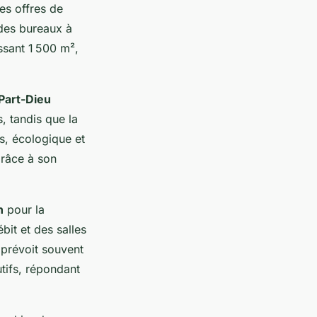
des offres de
 des bureaux à
sant 1 500 m²,
 Part-Dieu
, tandis que la
s, écologique et
grâce à son
n
pour la
ébit et des salles
prévoit souvent
utifs, répondant