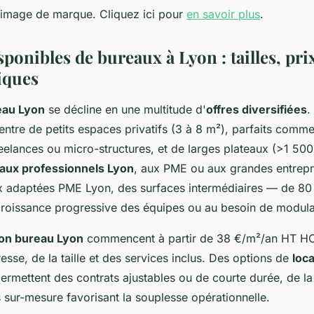
l’image de marque. Cliquez ici pour
en savoir plus
.
ponibles de bureaux à Lyon : tailles, prix
iques
eau Lyon
se décline en une multitude d'
offres diversifiées
.
entre de petits espaces privatifs (3 à 8 m²), parfaits comme
eelances ou micro-structures, et de larges plateaux (>1 500
eaux professionnels Lyon
, aux PME ou aux grandes entrepr
x adaptées PME Lyon, des surfaces intermédiaires — de 8
croissance progressive des équipes ou au besoin de modular
tion bureau Lyon
commencent à partir de 38 €/m²/an HT HC,
resse, de la taille et des services inclus. Des options de
loc
ermettent des contrats ajustables ou de courte durée, de la
 sur-mesure favorisant la souplesse opérationnelle.