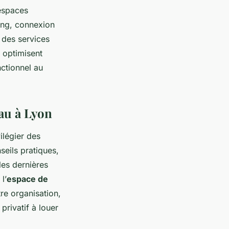
espaces
ing, connexion
 des services
s optimisent
nctionnel au
eau à Lyon
ilégier des
seils pratiques,
les dernières
l’
espace de
re organisation,
rivatif à louer