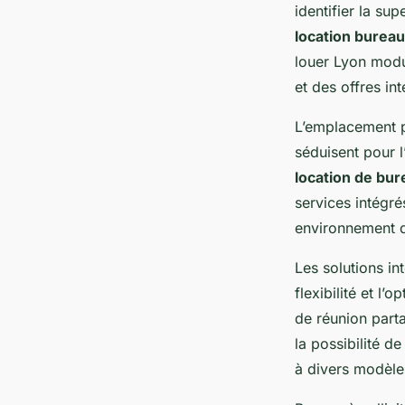
identifier la su
location burea
louer Lyon mod
et des offres in
L’emplacement p
séduisent pour 
location de bu
services intégré
environnement 
Les solutions in
flexibilité et l’
de réunion part
la possibilité d
à divers modèle